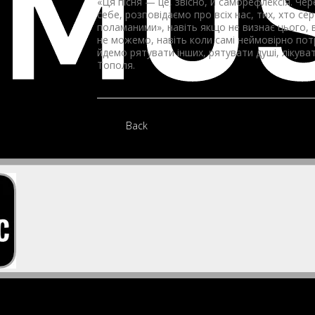
«Ця пісня — це, звісно, й саморефлексія. Че
себе, розповідаємо про всіх нас, тих, хто с
поламаними», навіть якщо не визнає цього,
не можемо, навіть коли самі неймовірно пот
йдемо рятувати інших, рятувати душі, лікува
Тополя.
Back