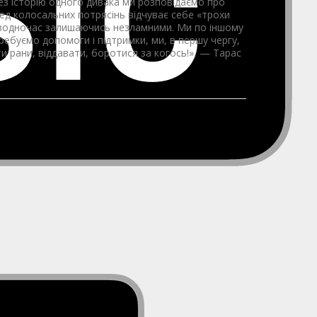
рез історію одного дивака ми розповідаємо про
еред колосальних потрясінь відчуває себе «трохи
 водночас залишаючись незламними. Ми по іншому
ребуємо допомоги і підтримки, ми, в першу чергу,
ти рани, віддавати, боротися за когось!», — Тарас