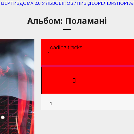
НЦЕРТИ
ВДОМА 2.0 У ЛЬВОВІ
НОВИНИ
ВІДЕО
РЕЛІЗИ
SHOP
ГА
Альбом: Поламані
Loading tracks...
/