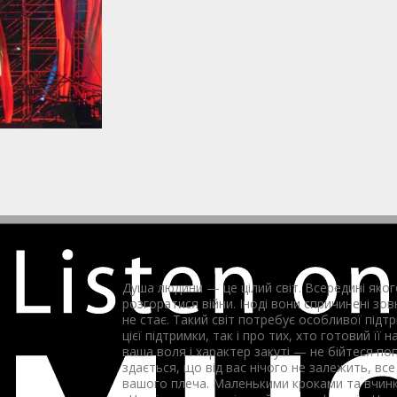
Душа людини — це цілий світ. Всередині як
розгоратися війни. Іноді вони спричинені зов
не стає. Такий світ потребує особливої підт
цієї підтримки, так і про тих, хто готовий її
ваша воля і характер закуті — не бійтеся по
здається, що від вас нічого не залежить, вс
вашого плеча. Маленькими кроками та вчинк