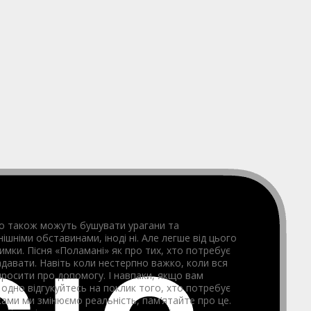
ого також можуть бушувати урагани та
нішніми обставинами, іноді ні. Але легше від цього
римки. Пісня «Поламані» як про тих, хто потребує
 надавати. Навіть коли нестерпно важко, коли вся
просити про допомогу. І навпаки, якщо вам
е одно відгукуйтесь на поклик того, хто потребує
ами ми змінюємо реальність, пам’ятайте про це.