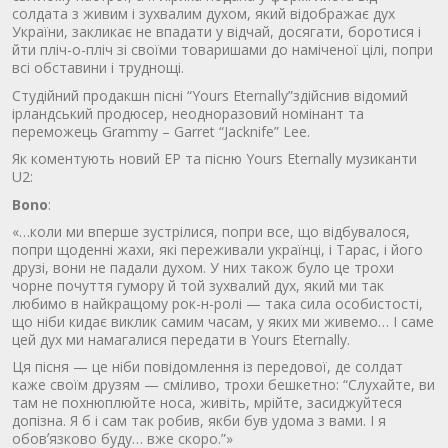
солдата з живим і зухвалим духом, який відображає дух
України, закликає не впадати у відчай, досягати, боротися і
йти пліч-о-пліч зі своїми товаришами до наміченої цілі, попри
всі обставини і труднощі.
Студійний продакшн пісні “Yours Eternally”здійснив відомий
ірландський продюсер, неодноразовий номінант та
переможець Grammy – Garret “Jacknife” Lee.
Як коментують новий EP та пісню Yours Eternally музиканти
U2:
Bono
:
«…коли ми вперше зустрілися, попри все, що відбувалося,
попри щоденні жахи, які переживали українці, і Тарас, і його
друзі, вони не падали духом. У них також було це трохи
чорне почуття гумору й той зухвалий дух, який ми так
любимо в найкращому рок-н-ролі — така сила особистості,
що ніби кидає виклик самим часам, у яких ми живемо… І саме
цей дух ми намагалися передати в Yours Eternally.
Ця пісня — це ніби повідомлення із передової, де солдат
каже своїм друзям — сміливо, трохи бешкетно: “Слухайте, ви
там не похнюплюйте носа, живіть, мрійте, засиджуйтеся
допізна. Я б і сам так робив, якби був удома з вами. І я
обовʼязково буду… вже скоро.”»