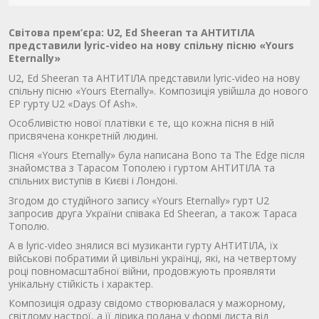
Світова прем’єра: U2, Ed Sheeran та АНТИТІЛА
представили lyric-video на нову спільну пісню «Yours
Eternally»
U2, Ed Sheeran та АНТИТІЛА представили lyric-video на нову
спільну пісню «Yours Eternally». Композиція увійшла до нового
EP гурту U2 «Days Of Ash».
Особливістю нової платівки є те, що кожна пісня в ній
присвячена конкретній людині.
Пісня «Yours Eternally» була написана Bono та The Edge після
знайомства з Тарасом Тополею і гуртом АНТИТІЛА та
спільних виступів в Києві і Лондоні.
Згодом до студійного запису «Yours Eternally» гурт U2
запросив друга України співака Ed Sheeran, а також Тараса
Тополю.
А в lyric-video знялися всі музиканти гурту АНТИТІЛА, їх
військові побратими й цивільні українці, які, на четвертому
році повномасштабної війни, продовжують проявляти
унікальну стійкість і характер.
Композиція одразу свідомо створювалася у мажорному,
світлому настрої, а її лірика подана у формі листа від