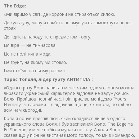
The Edge:
«Ми віримо у світ, де кордони не стираються силою.
Де культуру, мову й пам’ять не змушують замовкнути через
страх.
Де гідність народу не є предметом торгу.
Ця віра — не тимчасова.
Це не політична мода.
Це ґрунт, на якому ми стоїмо.
І ми стоїмо на ньому разом.»
Тарас Тополя, лідер гурту АНТИТІЛА :
«Одного разу Bono запитав мене: яким одним словом можна
виразити український характер? Я відповів не задумуючись –
Воля. Пройшов певний час, і він прислав мені демо “Yours
Eternally” зі словами – я відчуваю що це, як ніколи, потрібно
всім нам сьогодні.
Коли я почув приспів пісні, який складався лише з одного
українського слова Воля, і був заспіваний Bono, The Edge та
Ed Sheeran, у мене побігли мурахи по тілу. А коли Bono
сказав що у пісні не вистачає мого голосу, то ми з командою,