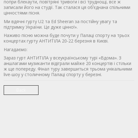
попри блекаути, повітряні тривоги і всі труднощі, все ж
записали його на студії. Так сталася ця обʼєднана спільними
цінностями пісня.
Ми вдячні гурту U2 та Ed Sheeran за постійну увагу та
підтримку України. Це дуже цінно!».
Наживо пісню можна буде почути у Палаці спорту на трьох
концертах гурту АНТИТІЛА 20-22 березня в Києві.
Нагадаємо:
Зараз гурт АНТИТІЛА у всеукраїнському турі «Вдома». З
аншлагами музиканти відіграли майже 20 концертів і стільки
ж ще попереду. Фінал туру завершиться трьома унікальними
live-шоу у столичному Палаці спорту у березні.
Back