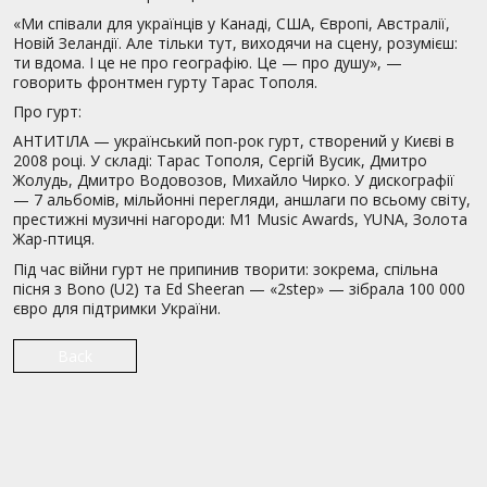
«Ми співали для українців у Канаді, США, Європі, Австралії,
Новій Зеландії. Але тільки тут, виходячи на сцену, розумієш:
ти вдома. І це не про географію. Це — про душу», —
говорить фронтмен гурту Тарас Тополя.
Про гурт:
АНТИТІЛА — український поп-рок гурт, створений у Києві в
2008 році. У складі: Тарас Тополя, Сергій Вусик, Дмитро
Жолудь, Дмитро Водовозов, Михайло Чирко. У дискографії
— 7 альбомів, мільйонні перегляди, аншлаги по всьому світу,
престижні музичні нагороди: M1 Music Awards, YUNA, Золота
Жар-птиця.
Під час війни гурт не припинив творити: зокрема, спільна
пісня з Bono (U2) та Ed Sheeran — «2step» — зібрала 100 000
євро для підтримки України.
Back