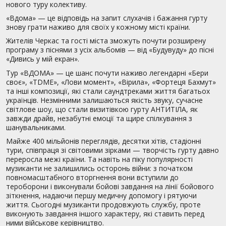
нового туру колективу.
«Вдома» — це відповідь на запит слухачів і бажання гурту
знову грати наживо для своїх у кожному місті країни.
Жителів Черкас та гості міста
зможуть почути
розширену
програму з піснями з усіх альбомів — від «Будувуду» до пісні
«Дивись у мій екран».
Тур «ВДОМА» — це шанс почути наживо легендарні «Бери
своє», «TDME», «Лови момент», «Вірила», «Фортеця Бахмут»
та інші композиції, які стали саундтреками життя багатьох
українців. Незмінними залишаються якість звуку, сучасне
світлове шоу, що стали визитівкою гурту АНТИТІЛА, як
завжди драйв, незабутні емоції та щире спілкування з
шанувальниками.
Майже 400 мільйонів переглядів, десятки хітів, стадіонні
тури, співпраця зі світовими зірками — творчість гурту давно
переросла межі країни. Та навіть на піку популярності
музиканти не залишились осторонь війни: з початком
повномасштабного вторгнення вони вступили до
тероборони і виконували бойові завдання на лінії бойового
зіткнення, надаючи першу медичну допомогу і рятуючи
життя. Сьогодні музиканти продовжують службу, проте
виконують завдання іншого характеру, які ставить перед
ними військове керівництво.