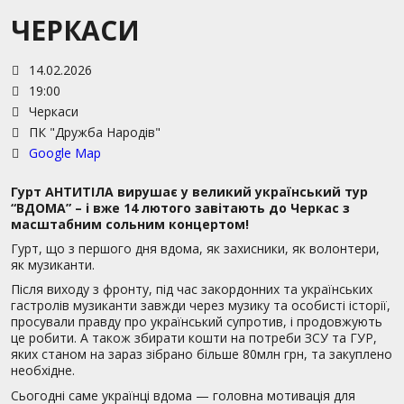
ЧЕРКАСИ
14.02.2026
19:00
Черкаси
ПК "Дружба Народів"
Google Map
Гурт АНТИТІЛА вирушає у великий український тур
“ВДОМА” – і вже 14 лютого завітають до Черкас з
масштабним сольним концертом!
Гурт, що з першого дня вдома, як захисники, як волонтери,
як музиканти.
Після виходу з фронту, під час закордонних та українських
гастролів музиканти завжди через музику та особисті історії,
просували правду про український супротив, і продовжують
це робити. А також збирати кошти на потреби ЗСУ та ГУР,
яких станом на зараз зібрано більше 80млн грн, та закуплено
необхідне.
Сьогодні саме українці вдома — головна мотивація для