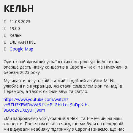
КЕЛЬН
11.03.2023
19:00
Кельн
DIE KANTINE
Google Map
Один з найвідоміших українських поп-рок гуртів Антитіла
вперше дасть низку концертів в Європі – Чехії та Німеччині в
березні 2023 року.
Музиканти везуть свій сьомий студійний альбом MLNL,
улюблені пісні українців, які стали символом віри та надії в
Перемогу, а також якісний звук та світло.
https://www.youtube.com/watch?
v=5TU3XFWDwVA&list=PLGHkLoltSbDpK-H-
9BOqZvDXEyuiTJ90m
«Ми запрошуємо усіх українців в Чехії та Німеччині на наші
концерти. Протягом всього часу, що ми були на передовій
ми відчували неабияку підтримку з Європи і знаємо, що нас