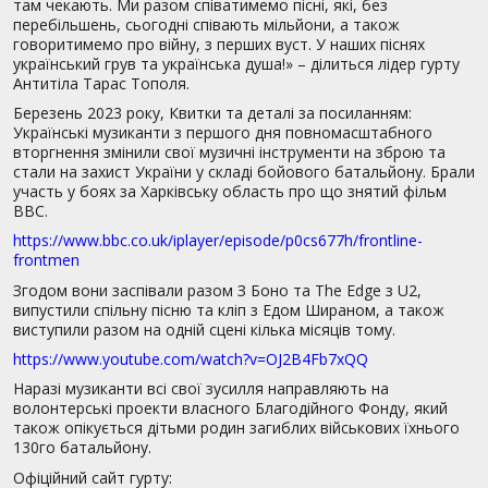
там чекають. Ми разом співатимемо пісні, які, без
перебільшень, сьогодні співають мільйони, а також
говоритимемо про війну, з перших вуст. У наших піснях
український грув та українська душа!» – ділиться лідер гурту
Антитіла Тарас Тополя.
Березень 2023 року, Квитки та деталі за посиланням:
Українські музиканти з першого дня повномасштабного
вторгнення змінили свої музичні інструменти на зброю та
стали на захист України у складі бойового батальйону. Брали
участь у боях за Харківську область про що знятий фільм
BBC.
https://www.bbc.co.uk/iplayer/episode/p0cs677h/frontline-
frontmen
Згодом вони заспівали разом З Боно та The Edge з U2,
випустили спільну пісню та кліп з Едом Шираном, а також
виступили разом на одній сцені кілька місяців тому.
https://www.youtube.com/watch?v=OJ2B4Fb7xQQ
Наразі музиканти всі свої зусилля направляють на
волонтерські проекти власного Благодійного Фонду, який
також опікується дітьми родин загиблих військових їхнього
130го батальйону.
Офіційний сайт гурту: