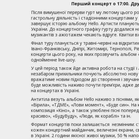
Перший концерт о 17:00. Дру
Після вимушеної перерви гурт му лютому цього р
гастрольну діяльність і стадіонними концертами у 
завершує історію альбому Hello. Артисти планують
України. До концертного графіку гурту додалися но
музикантів з ажіотажем чекають вдруге. Квитки в
Фінал туру планується у травні-червні на відкрити
Івано-Франківську, Дніпрі, Житомирі, Тернополі, Р
концерти цього року, на яких прозвучить альбом «
однойменне live-шоу.
У цей період також йде активна робота на студії і
незабаром прихильники почують абсолютно нову м
вражатиме новим підходом до створення і звучанн
буде можливість наживо почути прем’єри, адже де
на концертах в Україні.
Антитіла везуть альбом Hello наживо з піснями, як
«Вірила», «ТДМЕ», «Лови момент», «Буде син». На
композиція «Кіно», а також улюблені пісні поперед
красиво», «БудуВуду», «Люди, як кораблі» та ін.
Формат концертів поки залишається незмінним: ст
кожен концертний майданчик, величезні екрани, с
в Україні. 2 години якісної живої музики, 50 % нап