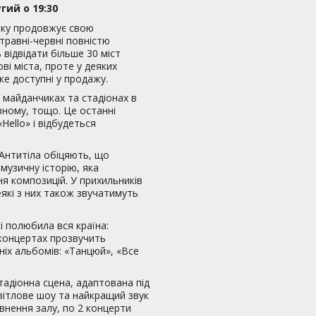
гий о 19:30
оку продовжує свою
травні-червні повністю
 відвідати більше 30 міст
ві міста, проте у деяких
же доступні у продажу.
х майданчиках та стадіонах в
івному, тощо. Це останні
Hello» і відбудеться
 Антитіла обіцяють, що
узичну історію, яка
я композицій. У прихильників
які з них також звучатимуть
і полюбила вся країна:
 концертах прозвучить
ніх альбомів: «Танцюй», «Все
адіонна сцена, адаптована під
вітлове шоу та найкращий звук
овнення залу, по 2 концерти