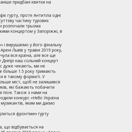
раніше придбані квитки на
фік гурту, проте Антитіла одні
 суттєву частину турових
сти розпочали трьома
икими концертом у Запоріжжі, в
» і вирушаємо у його фінальну
рені Львів у травні 2019 року,
чула вся країна, але все ще
 у Дніпрі наш сольний концерт
ас дуже чекають, ми не
е більше 1.5 року тримають
ти в такому форматі. У
ільше міст, щоб не залишився
ників, які бажають побачити
і пісні. Також з нами на
одили конкурс «Hello Україна
 музикантів, яким ми даємо
ділиться фронтмен гурту
а, що відбувається на