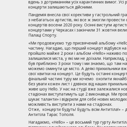
вдень з дотриманням усіх карантинних вимог. Усі 
концерти залишаються дійсними.
Пандемія внесла свої корективи у гастрольний гра
з небагатьох артистів, які все ж змогли провести
концертів восени 2020 року. Осінні виступи арти
концертами у Черкасах і закінчили 31 жовтня вел
Палаці Спорту.
«Ми продовжуємо тур присвячений альбому «Hello
частину. Нагадаю, що перший концерт відбувся на А
пройшло майже 2 роки і альбом «Hello» наживо по
залишилися міста, у які ми не доїхали. Наприклад,
був приблизно 3 роки тому і ми знаємо, що там н
можемо оминути це місто. А деякі прихильники вж
свої квитки на концерт. Це будуть останні концер
фінальній частині туру ми хочемо охопити якнайб
без уваги кожен лист і дзвінок від наших прихиль
живе шоу Hello. У нас на студії вже залежалися нов
стадіонах виступатимуть ще 2 виконавця. Ми пров
шукає таланти» і відкрили для себе нових молодих
можливість виступити з нами на стадіонах.
Отже, концерти будуть! Будуть всім Антитіла!» – 
Антитіла Тарас Тополя.
Нагадаємо, «Hello» – це восьмий тур гурту Антитіл