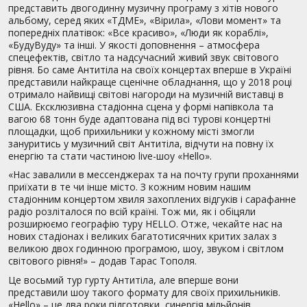
представить двогодинну музичну програму з хітів нового
альбому, серед яких «ТДМЕ», «Вірила», «Лови момент» та
попередніх платівок: «Все красиво», «Люди як кораблі»,
«БудуВуду» та інші. У якості доповнення – атмосфера
спецефектів, світло та надсучасний живий звук світового
рівня. Бо саме Антитіла на своїх концертах вперше в Україні
представили найкраще сценічне обладнання, що у 2018 році
отримало найвищі світові нагороди на музичній виставці в
США. Ексклюзивна стадіонна сцена у формі напівкола та
вагою 68 тонн буде адаптована під всі турові концертні
площадки, щоб прихильники у кожному місті змогли
зануритись у музичний світ Антитіла, відчути на повну їх
енергію та стати частиною live-шоу «Hello».
«Нас завалили в мессенджерах та на почту групи проханнями
приїхати в те чи інше місто. З кожним новим нашим
стадіонним концертом хвиля захоплених відгуків і сарафанне
радіо розліталося по всій країні. Тож ми, як і обіцяли
розширюємо географію туру HELLO. Отже, чекайте нас на
нових стадіонах і великих багатотисячних критих залах з
великою двох годинною програмою, шоу, звуком і світлом
світового рівня!» – додав Тарас Тополя.
Це восьмий тур гурту Антитіла, але вперше вони
представили шоу такого формату для своїх прихильників.
«Hello» – це два роки підготовки, синергія мільйонів