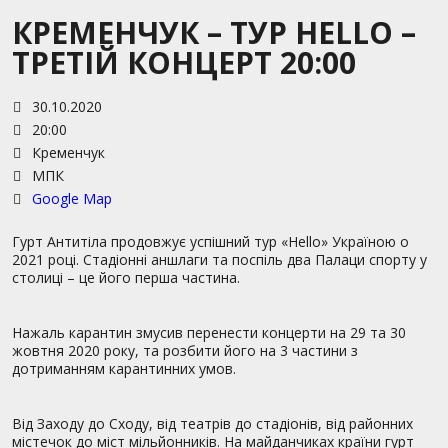
КРЕМЕНЧУК – ТУР HELLO –
ТРЕТІЙ КОНЦЕРТ 20:00
30.10.2020
20:00
Кременчук
МПК
Google Map
Гурт Антитіла продовжує успішний тур «Hello» Україною о
2021 році. Стадіонні аншлаги та поспіль два Палаци спорту у
столиці – це його перша частина.
Нажаль карантин змусив перенести концерти на 29 та 30
жовтня 2020 року, та розбити його на 3 частини з
дотриманням карантинних умов.
Від Заходу до Сходу, від театрів до стадіонів, від районних
містечок до міст мільйонників. На майданчиках країни гурт