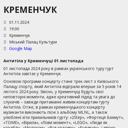
КРЕМЕНЧУК
01.11.2024
19:00
Кременчук
Міський Палац Культури
Google Map
Антитіла у Кременчуці 01 листопада
01 листопада 2024 року в рамках українського туру гурт
Антитіла завітає у Кременчук.
Основою програми концерту стане трек-лист з Київського
Палацу спорту, який Антитіла відіграли вперше за 5 років 14
лютого 2024 року. Звісно, у Кременчуці будуть свої
неповторні моменти, адже креативний підхід та увага до
слухачів – завжди притаманні живим концертам гурту
Антитіла. Отже, в рамках кременчуцького концерту
музиканти виконають пісні з альбому MLNL, а також
улюблені хіти прихильників гурту: «2Step», «Фортеця Бахмут»,
«TDME», «Вірила», «Лови момент», «LEGO», «Люди як
кораблі», «Молоком», «Все красиво», «Будувуду», і звісно