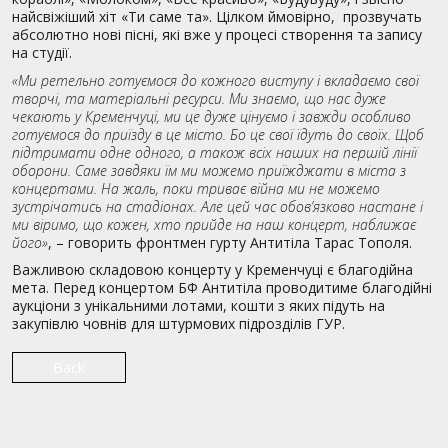
найсвіжіший хіт «Ти саме та». Цілком ймовірно, прозвучать
абсолютно нові пісні, які вже у процесі створення та запису
на студії.
«Ми ретельно готуємося до кожного виступу і вкладаємо свої
творчі, та матеріальні ресурси. Ми знаємо, що нас дуже
чекають у Кременчуці
, ми це дуже цінуємо і завжди особливо
готуємося до приїзду в це місто. Бо це свої їдуть до своїх. Щоб
підтримати одне одного, а також всіх наших на першій лінії
оборони. Саме завдяки їм ми можемо приїжджати в міста з
концертами.
На жаль
, поки триває війна ми не можемо
зустрічатись на стадіонах. Але цей час обов’язково настане і
ми віримо, що кожен, хто прийде на наш концерт, наближає
його»
, – говорить фронтмен гурту Антитіла Тарас Тополя.
Важливою складовою концерту у Кременчуці є благодійна
мета. Перед концертом БФ Антитіла проводитиме благодійні
аукціони з унікальними лотами, кошти з яких підуть на
закупівлю човнів для штурмових підрозділів ГУР.
Back