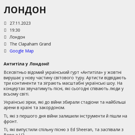
ЛОНДОН
27.11.2023
19:30
Лондон
The Clapaham Grand
Google Map
Антитіла у Лондоні!
Всесвітньо відомий український гурт «Антитіла» у жовтні
вирушає у нову частину світового туру. Артисти відвідають
три континенти та зіграють масштабні українські шоу. На
концертах звучатимуть пісні, які сьогодні співають люди у
всьому світі.
Українські зірки, які до війни збирали стадіони та найбільші
арени в країні та закордоном.
Ті, які з першого дня війни залишили інструменти й пішли на
фронт.
Ті, які випустили спільну пісню з Ed Sheeran, та заспівали з
Bono з U2.