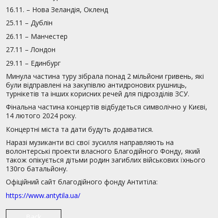
16.11. – Нова Зеландія, Окленд
25.11 – Дублін
26.11 – Манчестер
27.11 – Лондон
29.11 – Единбург
Минула частина туру зібрала понад 2 мільйони гривень, які
були відправлені на закупівлю антидронових рушниць,
турнікетів та інших корисних речей для підрозділів ЗСУ.
Фінальна частина концертів відбудеться символічно у Києві,
14 лютого 2024 року.
Концертні міста та дати будуть додаватися.
Наразі музиканти всі свої зусилля направляють на
волонтерські проекти власного Благодійного Фонду, який
також опікується дітьми родин загиблих військових їхнього
130го батальйону.
Офіційний сайт благодійного фонду Антитіла:
https://www.antytila.ua/
Back