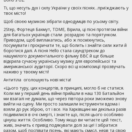
Ті, що несуть дух і силу України у своїх піснях…приїжджають у
твоє місто!
Щоб своєю музикою зібрати однодумців по усьому світу.
2Step, Фортеця Бахмут, TDME, Вірила, ці пісні протягом війни
для багатьох українців стали розрадою та порятунком.
Приводом, щоб виплакатись, або ж посміхнутись,
посумувати і прокричати те, що болить і знайти сили жити й
боротися далі. А пісня Hello стала саундтреком до
нашумілого документального фільму BBC й ще більше
відкрила сучасну українську музику для європейської та
американської аудиторії. Скоро всі ці композиції прозвучать
наживо у твоєму місті!
Антитіла оголошують нові міста!
«Цього туру, цих концертів, в принципі, могло б не статися.
Коли ми у перший день війни прийшли в наш 130 Батальйон
ми взагалі не думали, що через півтора роки зможемо знову
вийти на сцену. Ми просто залишили інструменти вдома і
взяли до рук зброю, от і все. На Харківщині ми декілька разів
подивилися в очі смерті, і знаєте що, після цього особливо
цінуєш життя. Особливо. Тому якщо ви читаєте цей текст,
живі, значить є привід подякувати долі за це! І зібратися
разом, щоб поспівати пісень, які мають смисл, нерв та свою