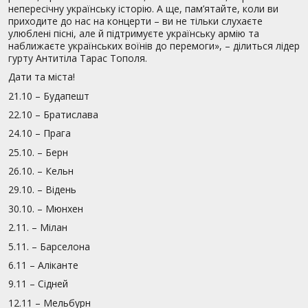
непересічну українську історію. А ще, пам’ятайте, коли ви
приходите до нас на концерти – ви не тільки слухаєте
улюблені пісні, але й підтримуєте українську армію та
наближаєте українських воїнів до перемоги», – ділиться лідер
гурту Антитіла Тарас Тополя.
Дати та міста!
21.10 – Будапешт
22.10 – Братислава
24.10 – Прага
25.10. – Берн
26.10. – Кельн
29.10. – Відень
30.10. – Мюнхен
2.11. – Мілан
5.11. – Барселона
6.11 – Аліканте
9.11 – Сідней
12.11 – Мельбурн