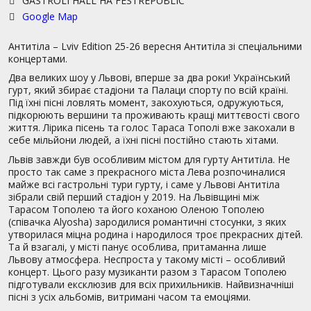
GASTROLI HALL НА FESTREPUBLIC
Google Map
Антитіла – Lviv Edition 25-26 вересня Антитіла зі спеціальними
концертами.
Два великих шоу у Львові, вперше за два роки! Український
гурт, який збирає стадіони та Палаци спорту по всій країні.
Під їхні пісні ловлять момент, закохуються, одружуються,
підкорюють вершини та проживають кращі миттєвості свого
життя. Лірика пісень та голос Тараса Тополі вже закохали в
себе мільйони людей, а їхні пісні постійно стають хітами.
Львів завжди був особливим містом для гурту Антитіла. Не
просто так саме з прекрасного міста Лева розпочиналися
майже всі гастрольні тури гурту, і саме у Львові Антитіла
зібрали свій перший стадіон у 2019. На Львівщині між
Тарасом Тополею та його коханою Оленою Тополею
(співачка Alyosha) зародилися романтичні стосунки, з яких
утворилася міцна родина і народилося троє прекрасних дітей.
Та й взагалі, у місті панує особлива, притаманна лише
Львову атмосфера. Неспроста у такому місті – особливий
концерт. Цього разу музиканти разом з Тарасом Тополею
підготували ексклюзив для всіх прихильників. Найвизначніші
пісні з усіх альбомів, витримані часом та емоціями.