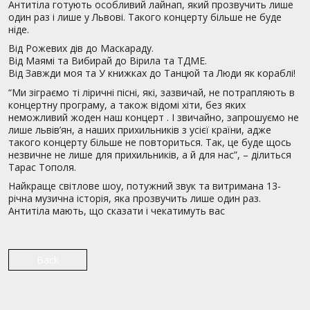
Антитіла готують особливий лайнап, який прозвучить лише
один раз і лише у Львові. Такого концерту більше не буде
ніде.
Від Рожевих дів до Маскараду.
Від Маямі та Вибирай до Вірила та ТДМЕ.
Від Завжди моя та У книжках до Танцюй та Люди як кораблі!
“Ми зіграємо ті ліричні пісні, які, зазвичай, не потрапляють в
концертну програму, а також відомі хіти, без яких
неможливий жоден наш концерт . І звичайно, запрошуємо не
лише львів’ян, а наших прихильників з усієї країни, адже
такого концерту більше не повториться. Так, це буде щось
незвичне не лише для прихильників, а й для нас”, – ділиться
Тарас Тополя.
Найкраще світлове шоу, потужний звук та витримана 13-
річна музична історія, яка прозвучить лише один раз.
Антитіла мають, що сказати і чекатимуть вас
Back