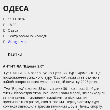
ОДЕСА
11.11.2026
18:00
Одеса
Театр музичної комедії
Google Map
Квитки
АНТИТІЛА “Вдома 2.0”
Гурт АНТИТІЛА оголошує концертний тур “Вдома 2.0”. Це
продовження успішного туру “Вдома”, який став однією з
найобговорюваніших музичних подій початку 2026 року.
Тур “Вдома” охопив 38 міст, з яких 30 – sold out. Це були
тисячі кілометрів Україною і повні зали людей, які приходили
за тим самим – сильними емоціями та піснями, які
проживаються разом, свої зі своїми. Першу частину туру
команда завершила трьома великими шоу в Палаці спорту,