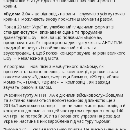
закріпивши статус одного з найсильніших лайв-проєктів
країни.
«Вдома 2.0»
– це відповідь на запит слухачів з усіх куточків
країни. І можливість знову прожити ці моменти разом.
Понад 20 міст України, улюблений глядачами формат зі
стендап-вступом, впізнавана сцена та продумана
драматургія шоу – все, за що полюбили «Вдома»,
продовжується. Як і принципова для гурту якість: АНТИТІЛА
традиційно везуть із собою власний світло- та
звукопродакшн, щоб кожен концерт звучав на рівні великого
шоу – незалежно від міста.
У програмі – нові пісні з майбутнього альбому, які
прозвучать наживо вперше, та композиції, що вже стали
голосом часу: «Вдома»,«Фортеця Бахмут», «2Step», «Лови
момент», «TDME», «Вірила» – композиції, які завжди
звучать разом із залом.
Учасники гурту АНТИТІЛА є діючими військовослужбовцями
та активно займаються волонтерською діяльністю ще з
2014р.Тому кожен концерт – це не лише мистецька подія, а й
конкретна допомога: за цей час гуртом передано понад 140
млн грн на потреби ЗСУ та Головного управління розвідки
України,частина з них зароблена під час туру “Вдома”.
“Вдома 2.0” – сюди варто було прийти. Це дійсно більше, ніж