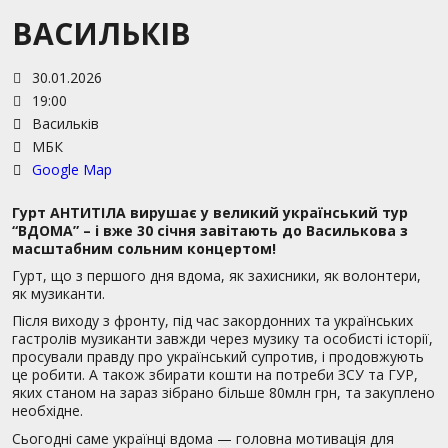
ВАСИЛЬКІВ
30.01.2026
19:00
Васильків
МБК
Google Map
Гурт АНТИТІЛА вирушає у великий український тур
“ВДОМА” – і вже 30 січня завітають до Василькова з
масштабним сольним концертом!
Гурт, що з першого дня вдома, як захисники, як волонтери,
як музиканти.
Після виходу з фронту, під час закордонних та українських
гастролів музиканти завжди через музику та особисті історії,
просували правду про український супротив, і продовжують
це робити. А також збирати кошти на потреби ЗСУ та ГУР,
яких станом на зараз зібрано більше 80млн грн, та закуплено
необхідне.
Сьогодні саме українці вдома — головна мотивація для