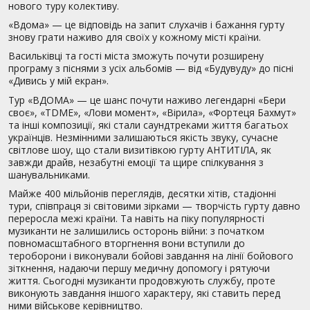
нового туру колективу.
«Вдома» — це відповідь на запит слухачів і бажання гурту
знову грати наживо для своїх у кожному місті країни.
Васильківці
та гості міста
зможуть почути
розширену
програму з піснями з усіх альбомів — від «Будувуду» до пісні
«Дивись у мій екран».
Тур «ВДОМА» — це шанс почути наживо легендарні «Бери
своє», «TDME», «Лови момент», «Вірила», «Фортеця Бахмут»
та інші композиції, які стали саундтреками життя багатьох
українців. Незмінними залишаються якість звуку, сучасне
світлове шоу, що стали визитівкою гурту АНТИТІЛА, як
завжди драйв, незабутні емоції та щире спілкування з
шанувальниками.
Майже 400 мільйонів переглядів, десятки хітів, стадіонні
тури, співпраця зі світовими зірками — творчість гурту давно
переросла межі країни. Та навіть на піку популярності
музиканти не залишились осторонь війни: з початком
повномасштабного вторгнення вони вступили до
тероборони і виконували бойові завдання на лінії бойового
зіткнення, надаючи першу медичну допомогу і рятуючи
життя. Сьогодні музиканти продовжують службу, проте
виконують завдання іншого характеру, які ставить перед
ними військове керівництво.