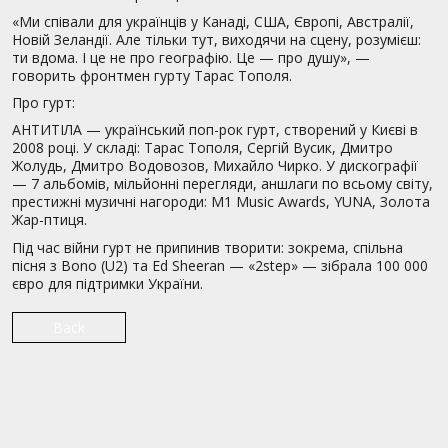
«Ми співали для українців у Канаді, США, Європі, Австралії,
Новій Зеландії. Але тільки тут, виходячи на сцену, розумієш:
ти вдома. І це не про географію. Це — про душу», —
говорить фронтмен гурту Тарас Тополя.
Про гурт:
АНТИТІЛА — український поп-рок гурт, створений у Києві в
2008 році. У складі: Тарас Тополя, Сергій Вусик, Дмитро
Жолудь, Дмитро Водовозов, Михайло Чирко. У дискографії
— 7 альбомів, мільйонні перегляди, аншлаги по всьому світу,
престижні музичні нагороди: M1 Music Awards, YUNA, Золота
Жар-птиця.
Під час війни гурт не припинив творити: зокрема, спільна
пісня з Bono (U2) та Ed Sheeran — «2step» — зібрала 100 000
євро для підтримки України.
Back