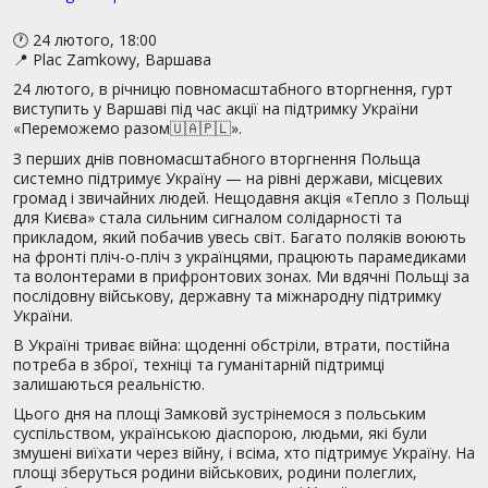
🕐 24 лютого, 18:00
📍 Plac Zamkowy, Варшава
24 лютого, в річницю повномасштабного вторгнення, гурт
виступить у Варшаві під час акції на підтримку України
«Переможемо разом🇺🇦🇵🇱».
З перших днів повномасштабного вторгнення Польща
системно підтримує Україну — на рівні держави, місцевих
громад і звичайних людей. Нещодавня акція «Тепло з Польщі
для Києва» стала сильним сигналом солідарності та
прикладом, який побачив увесь світ. Багато поляків воюють
на фронті пліч-о-пліч з українцями, працюють парамедиками
та волонтерами в прифронтових зонах. Ми вдячні Польщі за
послідовну військову, державну та міжнародну підтримку
України.
В Україні триває війна: щоденні обстріли, втрати, постійна
потреба в зброї, техніці та гуманітарній підтримці
залишаються реальністю.
Цього дня на площі Замковй зустрінемося з польським
суспільством, українською діаспорою, людьми, які були
змушені виїхати через війну, і всіма, хто підтримує Україну. На
площі зберуться родини військових, родини полеглих,