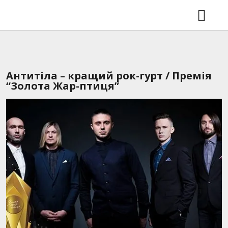
КОНЦЕРТИ
ВДОМА 2.0 У ЛЬВОВІ
НОВИНИ
ВІДЕО
Антитіла – кращий рок-гурт / Премія
РЕЛІЗИ
“Золота Жар-птиця”
SHOP
ГАЛЕРЕЯ
ПРО ГУРТ
КОНТАКТИ