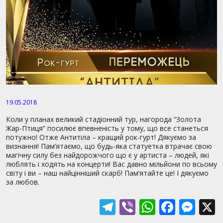
19.05.2018
Коли у планах великий стадіонний тур, нагорода “Золота
Жар-Птиця” посилює впевненість у тому, що все станеться
потужно! Отже Антитіла – кращий рок-гурт! Дякуємо за
визнання! Пам’ятаємо, що будь-яка статуетка втрачає свою
магічну силу без найдорожчого що є у артиста – людей, які
люблять і ходять на концерти! Вас давно мільйони по всьому
cвіту і ви – наш найцінніший скарб! Пам‘ятайте це! І дякуємо
за любов.
T
Vi
W
F
M
el
b
h
ac
e