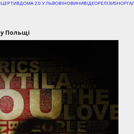
НЦЕРТИ
ВДОМА 2.0 У ЛЬВОВІ
НОВИНИ
ВІДЕО
РЕЛІЗИ
SHOP
ГА
 у Польщі