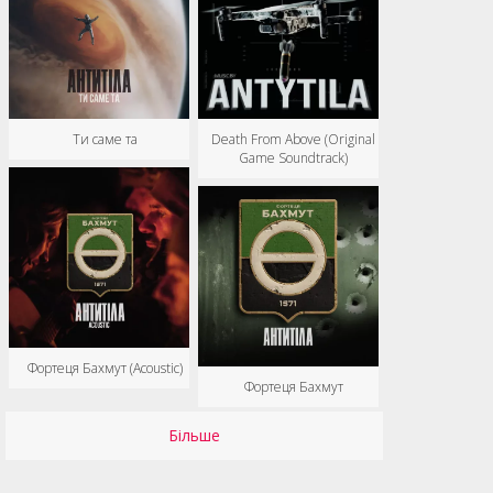
Ти саме та
Death From Above (Original
Game Soundtrack)
Фортеця Бахмут (Acoustic)
Фортеця Бахмут
Більше