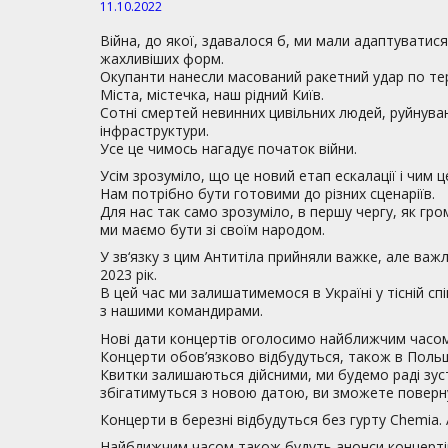
11.10.2022
Війна, до якої, здавалося б, ми мали адаптуватися
жахливіших форм.
Окупанти нанесли масований ракетний удар по тери
Міста, містечка, наш рідний Київ.
Сотні смертей невинних цивільних людей, руйнува
інфраструктури.
Усе це чимось нагадує початок війни.
Усім зрозуміло, що це новий етап ескалації і чим ц
Нам потрібно бути готовими до різних сценаріїв.
Для нас так само зрозуміло, в першу чергу, як гро
ми маємо бути зі своїм народом.
У зв‘язку з цим Антитіла прийняли важке, але ва
2023 рік.
В цей час ми залишатимемося в Україні у тісній сп
з нашими командирами.
Нові дати концертів оголосимо найближчим часом,
Концерти обов’язково відбудуться, також в Польщ
Квитки залишаються дійсними, ми будемо раді зуст
збігатимуться з новою датою, ви зможете поверну
Концерти в березні відбудуться без гурту Chemia. 
Найближчим часом також будуть анонси концертів 