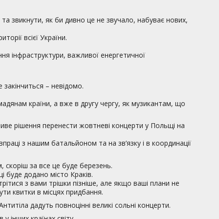
 та звикнути, як би дивно це не звучало, набуває нових,
торії всієї України.
ння інфраструктури, важливої енергетичної
е закінчиться – невідомо.
мадянам країни, а вже в другу чергу, як музикантам, що
жливе рішення перенести жовтневі концерти у Польщі на
івпраці з нашим батальйоном та на зв’язку і в координації
 скоріш за все це буде березень.
і буде додано місто Краків.
рітися з вами трішки пізніше, але якщо ваші плани не
ти квитки в місцях придбання.
Антитіла дадуть повноцінні великі сольні концерти.
у інших країнах світу.