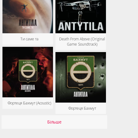
Ти саме та
Death From Above (Original
Game Soundtrack)
Фортеця Бахмут (Acoustic)
Фортеця Бахмут
Більше