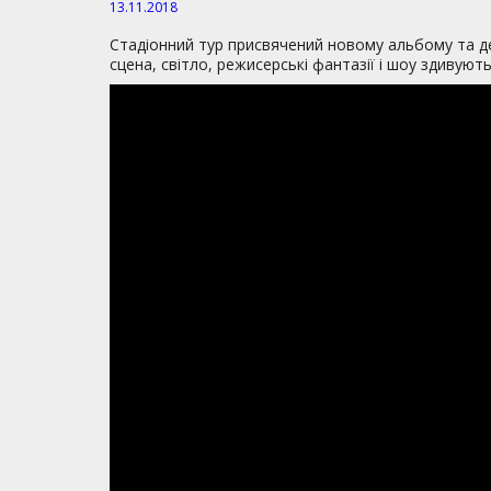
13.11.2018
Стадіонний тур присвячений новому альбому та де
сцена, світло, режисерські фантазії і шоу здивують