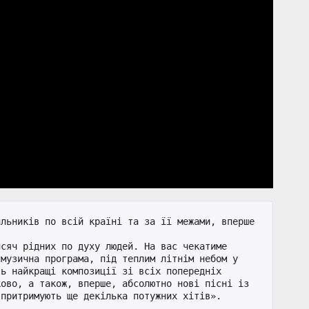
льників по всій країні та за її межами, вперше 
сяч рідних по духу людей. На вас чекатиме 
музична програма, під теплим літнім небом у 
ь найкращі композиції зі всіх попередніх 
ово, а також, вперше, абсолютно нові пісні із 
притримують ще декілька потужних хітів».
